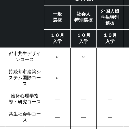
外国人留
一般
社会人
学生特別
選抜
特別選抜
選抜
１０月
１０月
１０月
入学
入学
入学
都市共生デザイ
○
○
―
ンコース
持続都市建築シ
ステム国際コー
○
―
―
ス
臨床心理学指
―
―
―
導・研究コース
共生社会学コー
―
―
―
ス