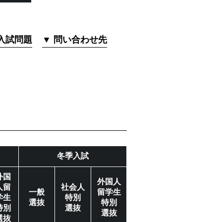
入試問題
▼ 問い合わせ先
冬季入試
外国
外国人
人留
社会人
一般
留学生
学生
特別
選抜
特別
特別
選抜
選抜
選抜