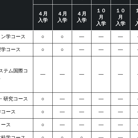
１０
１０
４月
４月
４月
月
月
入学
入学
入学
入学
入学
イン学コース
○
○
―
―
―
理学コース
○
○
―
―
―
ステム国際コ
―
―
―
―
―
ス
・研究コース
○
―
―
―
―
学コース
○
―
―
―
―
コース
○
―
―
―
―
ツ科学コース
○
○
○
―
―