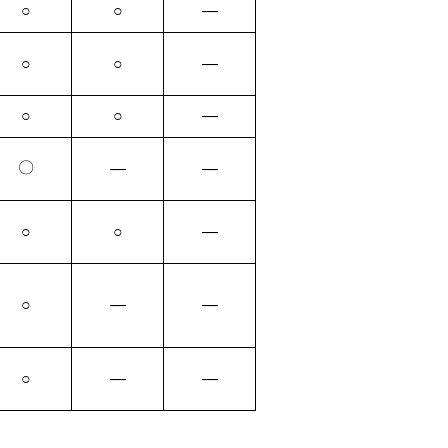
○
○
―
○
○
―
○
○
―
〇
―
―
○
○
―
○
―
―
○
―
―