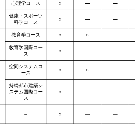
心理学コース
○
―
―
健康・スポーツ
○
―
―
科学コース
教育学コース
○
○
―
教育学国際コー
○
―
―
ス
空間システムコ
○
○
―
ース
持続都市建築シ
ステム国際コー
○
―
―
ス
築
–
○
―
―