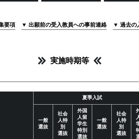
集要項
▼ 出願前の受入教員への事前連絡
▼ 過去の
実施時期等
夏季入試
外国
社会
社会
人留
一般
人特
一般
人特
学生
選抜
別
選抜
別
特別
選抜
選抜
選抜