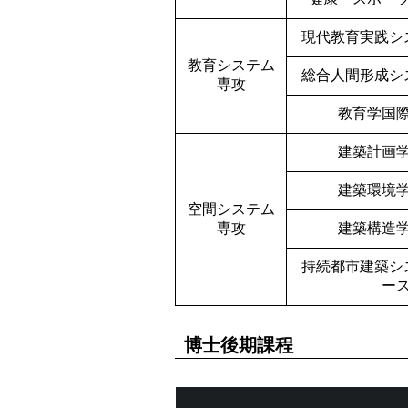
現代教育実践シ
教育システム
総合人間形成シ
専攻
教育学国
建築計画
建築環境
空間システム
専攻
建築構造
持続都市建築シ
ー
博士後期課程