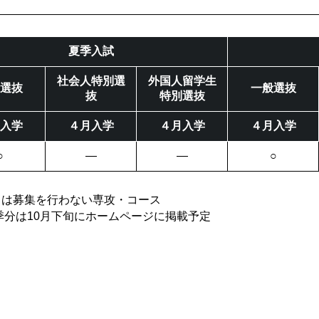
夏季入試
社会人特別選
外国人留学生
選抜
一般選抜
抜
特別選抜
入学
４月入学
４月入学
４月入学
○
―
―
○
― は募集を行わない専攻・コース
季分は10月下旬にホームページに掲載予定