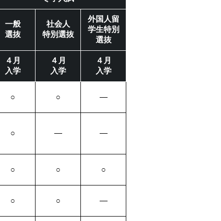
外国人留
一般
社会人
学生特別
選抜
特別選抜
選抜
４月
４月
４月
入学
入学
入学
○
○
―
○
―
―
○
○
○
○
○
―