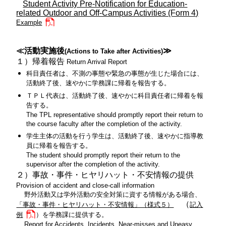
Student Activity Pre-Notification for Education-
related Outdoor and Off-Campus Activities (Form 4)
Example
≪活動実施後
≫
(Actions to Take after Activities)
１）帰着報告
Return Arrival Report
科目責任者は、不測の事態や緊急の事態が生じた場合には、
活動終了後、速やかに学務課に帰着を報告する。
ＴＰＬ代表は、活動終了後、速やかに科目責任者に帰着を報
告する。
The TPL representative should promptly report their return to
the course faculty after the completion of the activity.
学生主体の活動を行う学生は、活動終了後、速やかに指導教
員に帰着を報告する。
The student should promptly report their return to the
supervisor after the completion of the activity.
２）事故・事件・ヒヤリハット・不安情報の提供
Provision of accident and close-call information
野外活動又は学外活動の安全対策に資する情報がある場合、
（
「事故・事件・ヒヤリハット・不安情報」（様式５）
記入
例
）を学務課に提供する。
Report for Accidents, Incidents, Near-misses and Uneasy