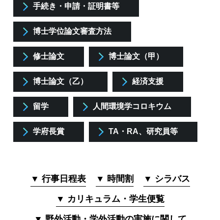
手続き・申請・証明書等
博士学位論文審査方法
修士論文
博士論文（甲）
博士論文（乙）
経済支援
留学
人間環境学コロキウム
学府長賞
TA・RA、研究員等
▼ 行事日程表
▼ 時間割
▼ シラバス
▼ カリキュラム・学生便覧
▼ 野外活動・学外活動の実施に関して