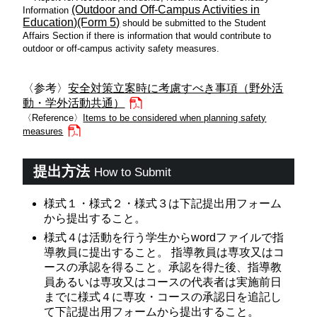
(Outdoor and Off-Campus Activities in
Information
Education)(Form 5)
should be submitted to the Student
Affairs Section if there is information that would contribute to
outdoor or off-campus activity safety measures.
〈参考〉
安全対策立案時に考慮すべき事項（野外活
動・学外活動共通）
〈Reference〉
Items to be considered when planning safety
measures
提出方法
How to Submit
様式１・様式２・様式３は下記提出用フォーム
から提出すること。
様式４は活動を行う学生からwordファイルで指
導教員に提出すること。 指導教員は専攻又はコ
ースの承認を得ること。承認を得た後、指導教
員あるいは専攻又はコースの代表者は実施前日
までに様式４に専攻・コースの承認日を追記し
て下記提出用フォームから提出すること。