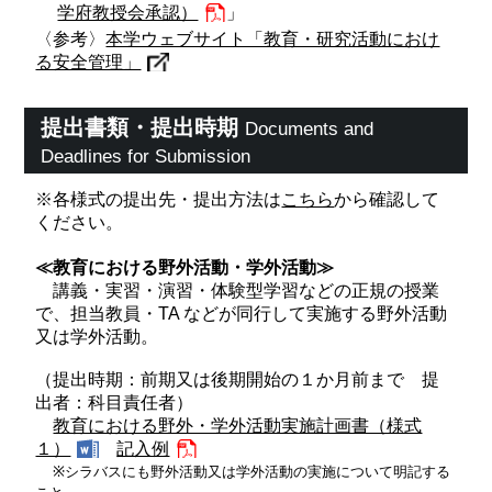
学府教授会承認）
」
〈参考〉
本学ウェブサイト「教育・研究活動におけ
る安全管理」
提出書類・提出時期
Documents and
Deadlines for Submission
※各様式の提出先・提出方法は
こちら
から確認して
ください。
≪教育における野外活動・学外活動≫
講義・実習・演習・体験型学習などの正規の授業
で、担当教員・TA などが同行して実施する野外活動
又は学外活動。
（提出時期：前期又は後期開始の１か月前まで 提
出者：科目責任者）
教育における野外・学外活動実施計画書（様式
１）
記入例
※シラバスにも野外活動又は学外活動の実施について明記する