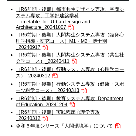
［R6前期・後期］都市共生デザイン専攻、空間シ
ステム専攻、工学部建築学科
_Timetable_for_Urban Design and
Architecture_20241007
［R6前期・後期］人間共生システム専攻（臨床心
理学指導・研究コース）M1・M2・博士別
_20240917
［R6前期・後期］人間共生システム専攻（共生社
会学コース）_20240411
［R6前期・後期］行動システム専攻（心理学コー
ス）_20240312
［R6前期・後期］行動システム専攻（健康・スポ
ーツ科学コース）_20240313
［R6前期・後期］教育システム専攻_Department
of Education_20241204
［R6前期・後期］実践臨床心理学専攻
_20240312
令和６年度シリーズ「人間環境学」について