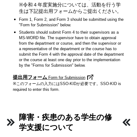
※令和４年度実施分については、活動を行う学
生は下記提出用フォームからご提出ください。
Form 1, Form 2, and Form 3 should be submitted using the
"Form for Submission" below.
Students should submit Form 4 to their supervisors as a
MS-WORD file. The supervisor have to obtain approval
from the department or course, and then the supervisor or
a representative of the department or the course has to
submit the Form 4 with the approval date of the department
or the course at least one day prior to the implementation
by the "Forms for Submission" below.
提出用フォーム
Form for Submission
※このフォームの入力にはSSO-KIDが必要です。SSO-KID is
required to enter this form.
障害・疾患のある学生の修
学支援について