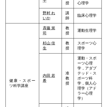
平
授
心理学
野村 れ
講
臨床心理学
いか
師
斉藤 篤
教
運動生理学
司
授
杉山 佳
教
スポーツ心
生
授
理学
運動・スポ
ーツ心理
学，アダプ
准
テッド・ス
内田 若
教
ポーツ科
健康・スポー
希
授
学，個人心
ツ科学講座
理学（アド
ラー心理
学）