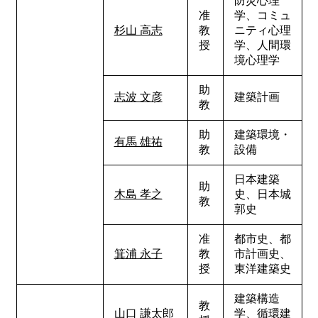
防災心理
准
学、コミュ
杉山 高志
教
ニティ心理
授
学、人間環
境心理学
助
志波 文彦
建築計画
教
助
建築環境・
有馬 雄祐
教
設備
日本建築
助
木島 孝之
史、日本城
教
郭史
准
都市史、都
箕浦 永子
教
市計画史、
授
東洋建築史
建築構造
教
山口 謙太郎
学、循環建