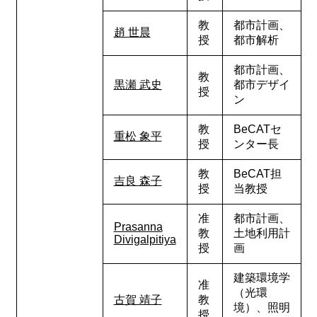
教
都市計画、
趙 世晨
授
都市解析
都市計画、
教
黒瀬 武史
都市デザイ
授
ン
教
BeCAT
セ
重松 象平
授
ンター長
教
BeCAT
担
吉良 森子
授
当教授
准
都市計画、
Prasanna
教
土地利用計
Divigalpitiya
授
画
建築環境学
准
（光環
古賀 靖子
教
境）、照明
授