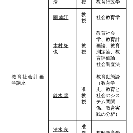
浩
授
教育行政学
教
岡 幸江
社会教育学
授
教育社会
学、教育計
木村 拓
教
画論、教育
也
授
測定論、教
育評価論、
社会調査法
教育社会計画
教育動態論
学講座
（教育学
准
史、教育と
鈴木 篤
教
社会のシス
授
テム間関
係、教育実
践の分析）
准
清水 良
教
教師教育学