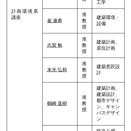
工学
計画環境系
准
講座
建築環境・
崔 連希
教
設備
授
准
建築計画、
志賀 勉
教
居住計画
授
准
建築意匠設
末光 弘和
教
計
授
建築計画、
建築設計、
准
都市デザイ
鶴崎 直樹
教
ン、キャン
授
パスデザイ
ン