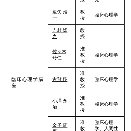
遠矢 浩
教
臨床心理学
一
授
吉村 隆
教
之
授
准
佐々木
教
臨床心理学
玲仁
授
准
臨床心理学講
古賀 聡
教
臨床心理学
座
授
准
小澤 永
教
臨床心理学
治
授
准
臨床心理
金子 周
教
学、人間性