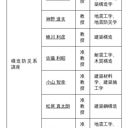
授
築構造学
教
地震工学、
神野 達夫
授
地震防災学
教
蜷川 利彦
建築構造
授
准
耐震工学、
佐藤 利昭
教
構造防災系
木質構造
授
講座
准
建築材料
小山 智幸
教
学、建築施
授
工学
准
松尾 真太朗
教
建築鋼構造
授
准
地震工学、