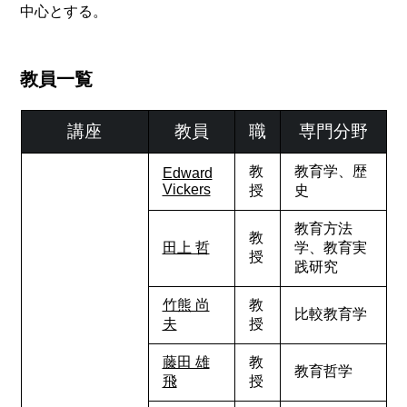
中心とする。
教員一覧
講座
教員
職
専門分野
教
教育学、歴
Edward
Vickers
授
史
教育方法
教
田上 哲
学、教育実
授
践研究
竹熊 尚
教
比較教育学
夫
授
藤田 雄
教
教育哲学
飛
授