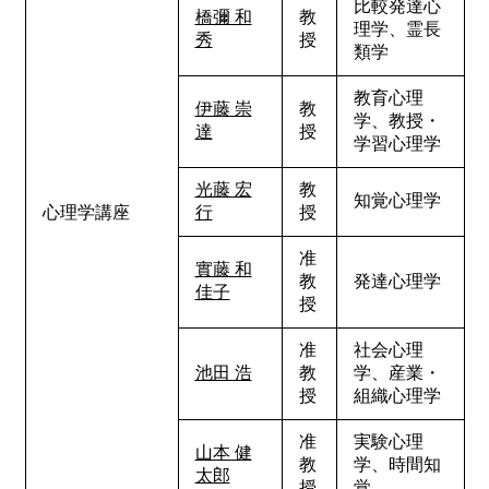
比較発達心
橋彌 和
教
理学、霊長
秀
授
類学
教育心理
伊藤 崇
教
学、教授・
達
授
学習心理学
光藤 宏
教
知覚心理学
心理学講座
行
授
准
實藤 和
教
発達心理学
佳子
授
准
社会心理
池田 浩
教
学、産業・
授
組織心理学
准
実験心理
山本 健
教
学、時間知
太郎
授
覚