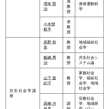
准
増本 賢
身体運動科
教
治
学
授
准
小木曽
教
航平
授
高野 和
教
地域福祉社
良
授
会学
飯嶋 秀
教
共生社会シ
治
授
ステム論
家族社会
山下 亜
教
学、福祉社
紀子
授
会学、地域
社会学
共生社会学講
座
宗教社会
高橋 沙
講
学、地域研
奈美
師
究（ロシ