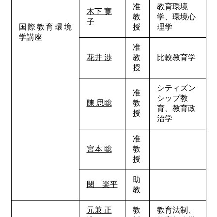
准
教育環境
木下 寛
教
学、環境心
子
国際教育環境
授
理学
学講座
准
花井 渉
教
比較教育学
授
シティズン
准
シップ教
陳 思聡
教
育、教育政
授
治学
准
宮本 聡
教
授
助
閔 楽平
教
元兼 正
教
教育法制、