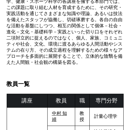
学、健康・スポーツ科学の各講座を擁する本部門では、
この課題に取り組む人材を育成するために、その研究・
実践活動を通じてさまざまな知識や理論、あるいは技法
を備えたスタッフが協働し、切磋琢磨する。各自の自由
な活動を基盤にしつつ、相互の関係として個体－社会・
進化－文化・基礎科学－実践といった切り口をそれぞれ
二項対立的に捉えるのではなく、個人、家族、コミュニ
ティや社会、文化、環境に渡るあらゆる人間活動やシス
テムの在り方、その成立過程を理解するための様々なア
プローチを多面的に展開することで、立体的な陰翳を備
えた人間観・社会観の構築を図る。
教員一覧
講座
教員
職
専門分野
中村 知
教
計量心理学
靖
授