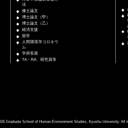
法
修士論文
博士論文（甲）
博士論文（乙）
経済支援
留学
人間環境学コロキウ
ム
学府長賞
TA・RA、研究員等
026 Graduate School of Human-Environment Studies, Kyushu University. All ri