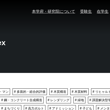
本学府・研究院について
受験生
在学生
ex
ス・マン
# 多面的・総合的評価
# 木質構造
# 木質材料
# リヒャル
# 鋼・コンクリート合成構造
# レンダリング
# 緑地
# 課題解決型
# まちづくり
# 高力ボルト
# アドミッション
# 子ども
# メン