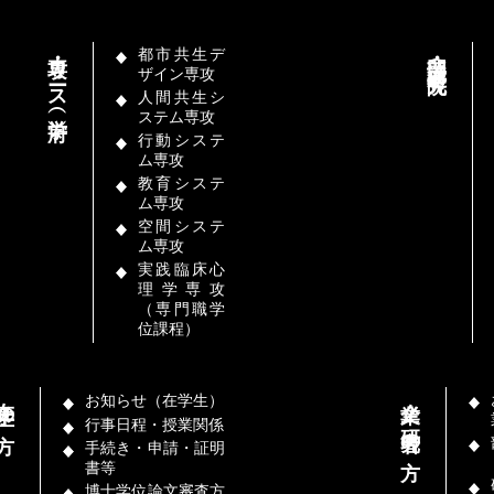
専攻・コース（学府）
部門・講座（研究院）
都市共生デ
ザイン専攻
人間共生シ
ステム専攻
行動システ
ム専攻
教育システ
ム専攻
空間システ
ム専攻
実践臨床心
理学専攻
（専門職学
位課程）
学生の方
企業／研究者の方
お知らせ（在学生）
行事日程・授業関係
手続き・申請・証明
書等
博士学位論文審査方