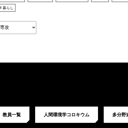
# 暮らし
教員一覧
人間環境学コロキウム
多分野