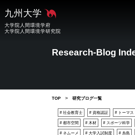
九州大学
大学院人間環境学府
大学院人間環境学研究院
Research-Blog Ind
>
TOP
研究ブログ一覧
# 社会教育士
# 資格認証
# トーマ
# 都市空間
# 木材
# スポーツ科学
# ネムーメ
# 大学入試制度
# 糸島