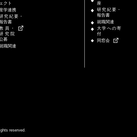
ェクト
座
研究紀要・
産学連携
報告書
研究紀要・
報告書
就職関連
教員・
大学への寄
研究院
付
公募
同窓会
就職関連
ghts reserved.