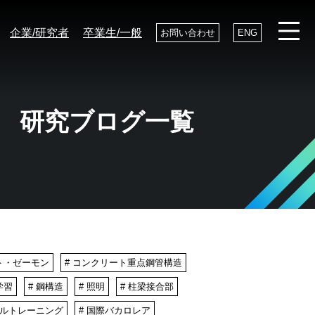
企業/研究者
卒業生/一般
お問い合わせ
ENG
研究ブログ一覧
ト・ゼーモン
# コンクリート重点鋼管構造
学習
# 鋼構造
# 照明
# 柱梁接合部
タルトレーニング
# 国際バカロレア