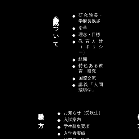
本学府・研究院について
研究院長・
学府長挨拶
沿革
理念・目標
教育方針
（ポリシ
ー）
組織
特色ある教
育・研究
国際交流
講義「人間
環境学」
受験生の方
在
お知らせ（受験生）
入試案内
学生募集要項
入学者実績